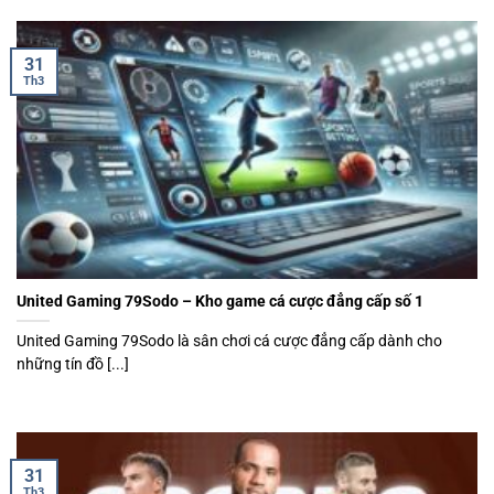
31
Th3
United Gaming 79Sodo – Kho game cá cược đẳng cấp số 1
United Gaming 79Sodo là sân chơi cá cược đẳng cấp dành cho
những tín đồ [...]
31
Th3