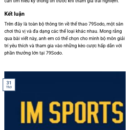
cần tìm hiểu kỹ thông tin trước khi tham gia trải nghiệm.
Kết luận
Trên đây là toàn bộ thông tin về thể thao 79Sodo, một sân
chơi thú vị và đa dạng các thể loại khác nhau. Mong rằng
qua bài viết này, anh em có thể chọn cho mình bộ môn giải
trí yêu thích và tham gia vào những kèo cược hấp dẫn với
phần thưởng lớn tại 79Sodo.
31
Th3