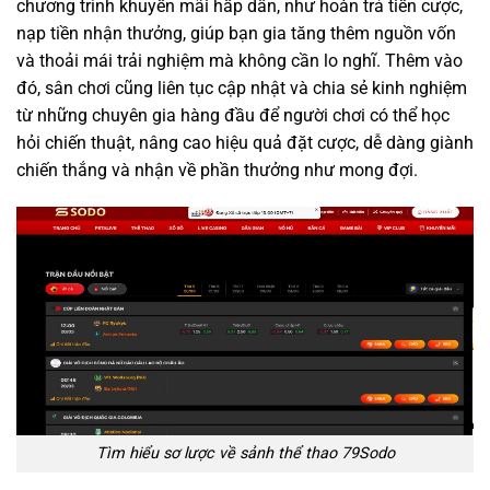
chương trình khuyến mãi hấp dẫn, như hoàn trả tiền cược,
nạp tiền nhận thưởng, giúp bạn gia tăng thêm nguồn vốn
và thoải mái trải nghiệm mà không cần lo nghĩ. Thêm vào
đó, sân chơi cũng liên tục cập nhật và chia sẻ kinh nghiệm
từ những chuyên gia hàng đầu để người chơi có thể học
hỏi chiến thuật, nâng cao hiệu quả đặt cược, dễ dàng giành
chiến thắng và nhận về phần thưởng như mong đợi.
Tìm hiểu sơ lược về sảnh thể thao 79Sodo