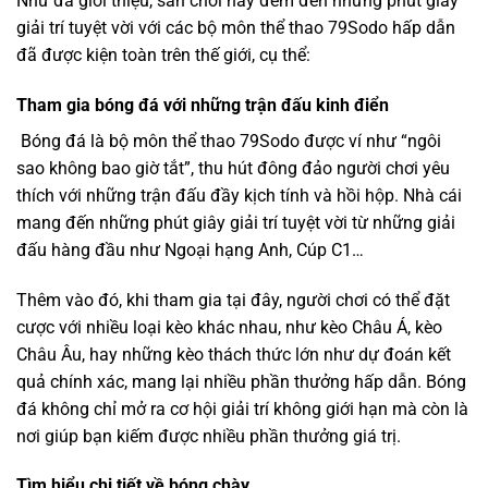
Như đã giới thiệu, sân chơi này đem đến những phút giây
giải trí tuyệt vời với các bộ môn thể thao 79Sodo hấp dẫn
đã được kiện toàn trên thế giới, cụ thể:
Tham gia bóng đá với những trận đấu kinh điển
Bóng đá là bộ môn thể thao 79Sodo được ví như “ngôi
sao không bao giờ tắt”, thu hút đông đảo người chơi yêu
thích với những trận đấu đầy kịch tính và hồi hộp. Nhà cái
mang đến những phút giây giải trí tuyệt vời từ những giải
đấu hàng đầu như Ngoại hạng Anh, Cúp C1…
Thêm vào đó, khi tham gia tại đây, người chơi có thể đặt
cược với nhiều loại kèo khác nhau, như kèo Châu Á, kèo
Châu Âu, hay những kèo thách thức lớn như dự đoán kết
quả chính xác, mang lại nhiều phần thưởng hấp dẫn. Bóng
đá không chỉ mở ra cơ hội giải trí không giới hạn mà còn là
nơi giúp bạn kiếm được nhiều phần thưởng giá trị.
Tìm hiểu chi tiết về bóng chày