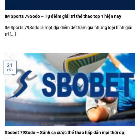
IM Sports 79Sodo – Tụ điểm giải trí thể thao top 1 hiện nay
IM Sports 79Sodo là một địa điểm để tham gia những loại hình giải
trí [...]
31
Th3
Sbobet 79Sodo – Sảnh cá cược thể thao hấp dẫn mọi thời đại