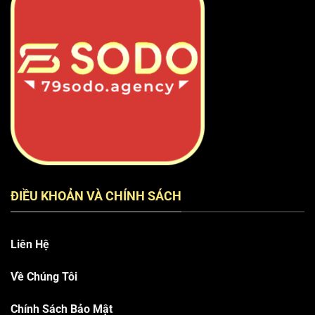
ĐIỀU KHOẢN VÀ CHÍNH SÁCH
Liên Hệ
Về Chúng Tôi
Chính Sách Bảo Mật