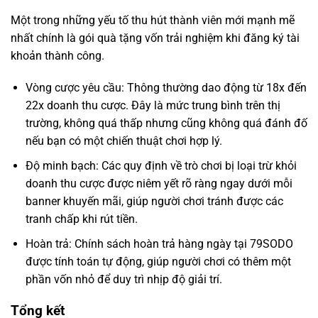
Một trong những yếu tố thu hút thành viên mới mạnh mẽ
nhất chính là gói quà tặng vốn trải nghiệm khi đăng ký tài
khoản thành công.
Vòng cược yêu cầu: Thông thường dao động từ 18x đến
22x doanh thu cược. Đây là mức trung bình trên thị
trường, không quá thấp nhưng cũng không quá đánh đố
nếu bạn có một chiến thuật chơi hợp lý.
Độ minh bạch: Các quy định về trò chơi bị loại trừ khỏi
doanh thu cược được niêm yết rõ ràng ngay dưới mỗi
banner khuyến mãi, giúp người chơi tránh được các
tranh chấp khi rút tiền.
Hoàn trả: Chính sách hoàn trả hàng ngày tại 79SODO
được tính toán tự động, giúp người chơi có thêm một
phần vốn nhỏ để duy trì nhịp độ giải trí.
Tổng kết