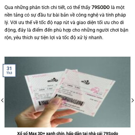
Qua những phân tích chi tiết, có thể thấy
79SODO
là một
nền tảng có sự đầu tư bài bản về công nghệ và tính pháp
lý. Với ưu thế về tốc độ nạp rút và giao diện tối ưu cho di
động, đây là điểm đến phù hợp cho những người chơi bận
rộn, yêu thích sự tiện lợi và tốc độ xử lý nhanh.
31
Th3
Xổ số Max 3D+ xanh chín, hấp dẫn tại nhà cái 79Sodo