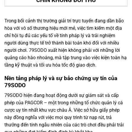
Trong bối cảnh thị trường giải trí trực tuyến đang dần bão
hòa với vô số thương hiệu mới mẻ, việc tìm kiếm một địa
chỉ hội tụ đủ các yếu tố về tính pháp lý và trải nghiệm
người dùng thực tế trở thành bài toán khó đối với nhiều
người chơi.
79SODO
xuất hiện không phải với những lời
quảng cáo hào nhoáng, mà tập trung vào việc kiện toàn hạ
tầng kỹ thuật và tối ưu hóa tốc độ giao dịch.
Nền tảng pháp lý và sự bảo chứng uy tín của
79SODO
79SODO hiện đang hoạt động dưới sự giám sát và cấp
phép của PAGCOR – một trong những tổ chức quản lý cá
cược uy tín nhất khu vực châu Á. Việc sở hữu giấy phép
này đồng nghĩa với việc mọi quy trình từ nạp rút, trả
thưởng đến tính ngẫu nhiên của các trò chơi đều phải trải