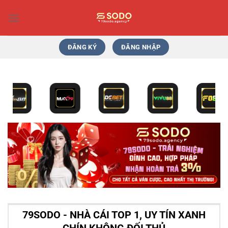
Bỏ
qua
nội
dung
ĐĂNG KÝ
ĐĂNG NHẬP
79SODO - NHÀ CÁI TOP 1, UY TÍN XANH
CHÍN KHÔNG ĐỐI THỦ