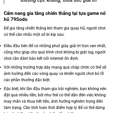
thưởng cực khủng, thỏa sức giải trí
Cẩm nang gia tăng chiến thắng tại tựa game nổ
hũ 79Sodo
Để gia tăng chiến thắng khi tham gia quay hũ, người chơi
có thể cân nhắc một số bí kíp sau:
Điều đầu tiên để có những phút giây giải trí trọn vẹn nhất,
cũng như giúp cho quá trình chơi không bị giật lag, người
chơi cần đảm bảo kết nối internet ổn định.
Với những trường hợp dây mạng quá chập chờn có thể sẽ
ảnh hưởng đến các vòng quay và khiến người chơi bỏ lỡ
các phần thưởng đặc biệt.
Đặc biệt, khi lần đầu tham gia trải nghiệm, bạn không nên
đặt quá nhiều tiền, bởi như thế có thể dẫn đến việc không
may mắn và thua hết tiền, ảnh hưởng nghiêm trọng đến
tâm trạng. Cần tính toán thời điểm hợp lý để có thể dừng