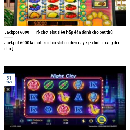
Jackpot 6000 – Trò chơi slot siêu hấp dẫn dành cho bet thủ
Jackpot 6000 là một trò chơi slot cổ điển đầy kịch tính, mang đến
cho [...]
31
Th3