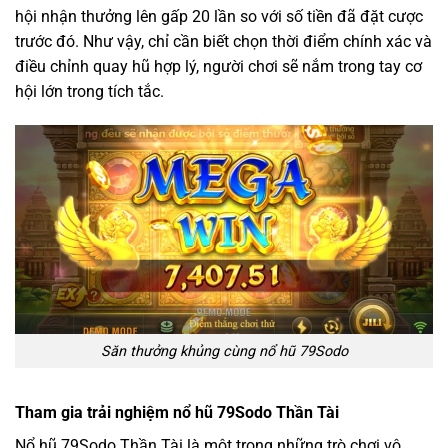
hội nhận thưởng lên gấp 20 lần so với số tiền đã đặt cược
trước đó. Như vậy, chỉ cần biết chọn thời điểm chính xác và
điều chỉnh quay hũ hợp lý, người chơi sẽ nắm trong tay cơ
hội lớn trong tích tắc.
Săn thưởng khủng cùng nổ hũ 79Sodo
Tham gia trải nghiệm nổ hũ 79Sodo Thần Tài
Nổ hũ 79Sodo Thần Tài là một trong những trò chơi vô