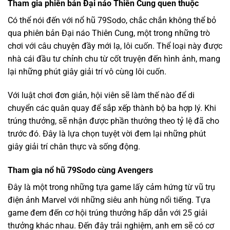
Tham gia phiên bản Đại náo Thiên Cung quen thuộc
Có thể nói đến với nổ hũ 79Sodo, chắc chắn không thể bỏ
qua phiên bản Đại náo Thiên Cung, một trong những trò
chơi với câu chuyện đầy mới lạ, lôi cuốn. Thể loại này được
nhà cái đầu tư chỉnh chu từ cốt truyện đến hình ảnh, mang
lại những phút giây giải trí vô cùng lôi cuốn.
Với luật chơi đơn giản, hội viên sẽ làm thế nào để di
chuyển các quân quay để sắp xếp thành bộ ba hợp lý. Khi
trúng thưởng, sẽ nhận được phần thưởng theo tỷ lệ đã cho
trước đó. Đây là lựa chọn tuyệt vời đem lại những phút
giây giải trí chân thực và sống động.
Tham gia nổ hũ 79Sodo cùng Avengers
Đây là một trong những tựa game lấy cảm hứng từ vũ trụ
điện ảnh Marvel với những siêu anh hùng nổi tiếng. Tựa
game đem đến cơ hội trúng thưởng hấp dẫn với 25 giải
thưởng khác nhau. Đến đây trải nghiệm, anh em sẽ có cơ