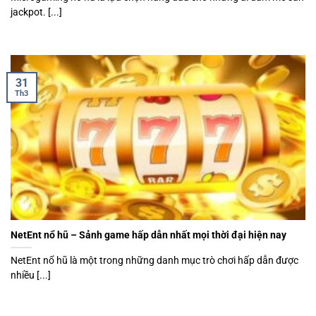
jackpot. [...]
31
Th3
NetEnt nổ hũ – Sảnh game hấp dẫn nhất mọi thời đại hiện nay
NetEnt nổ hũ là một trong những danh mục trò chơi hấp dẫn được
nhiều [...]