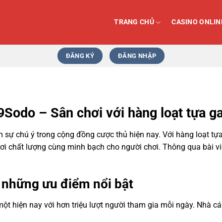
TRANG CHỦ
CASINO ONLIN
ĐĂNG KÝ
ĐĂNG NHẬP
79Sodo – Sân chơi với hàng loạt tựa g
m sự chú ý trong cộng đồng cược thủ hiện nay. Với hàng loạt t
hơi chất lượng cùng minh bạch cho người chơi. Thông qua bài v
à những ưu điểm nổi bật
ột hiện nay với hơn triệu lượt người tham gia mỗi ngày. Nhà cá