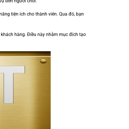
vụ đến người chơi.
ăng tiện ích cho thành viên. Qua đó, bạn
ới khách hàng. Điều này nhằm mục đích tạo