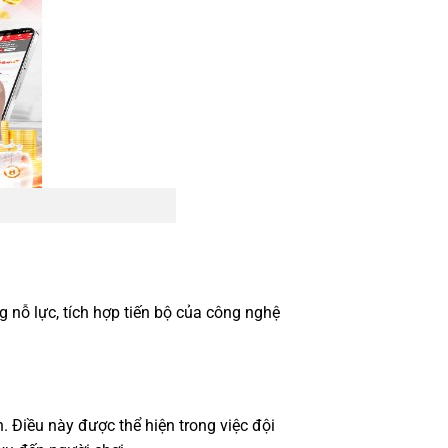
 nỗ lực, tích hợp tiến bộ của công nghệ
. Điều này được thể hiện trong việc đội