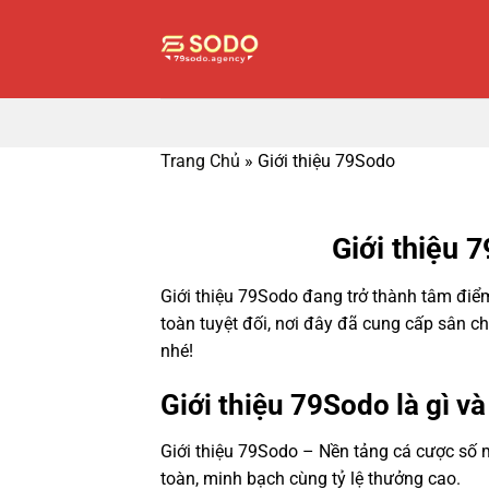
Bỏ
qua
nội
dung
Trang Chủ
»
Giới thiệu 79Sodo
Giới thiệu 
Giới thiệu 79Sodo đang trở thành tâm điể
toàn tuyệt đối, nơi đây đã cung cấp sân c
nhé!
Giới thiệu 79Sodo là gì v
Giới thiệu 79Sodo – Nền tảng cá cược số m
toàn, minh bạch cùng tỷ lệ thưởng cao.