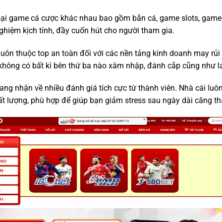
ại game cá cược khác nhau bao gồm bắn cá, game slots, game b
nghiệm kịch tính, đầy cuốn hút cho người tham gia.
uôn thuộc top an toàn đối với các nền tảng kinh doanh may rủi 
ông có bất kì bên thứ ba nào xâm nhập, đánh cắp cũng như lan
ang nhận về nhiều đánh giá tích cực từ thành viên. Nhà cái luô
hất lượng, phù hợp để giúp bạn giảm stress sau ngày dài căng t