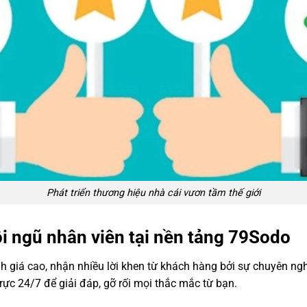
Phát triển thương hiệu nhà cái vươn tầm thế giới
ội ngũ nhân viên tại nền tảng 79Sodo
 giá cao, nhận nhiều lời khen từ khách hàng bởi sự chuyên nghiệ
ực 24/7 để giải đáp, gỡ rối mọi thắc mắc từ bạn.