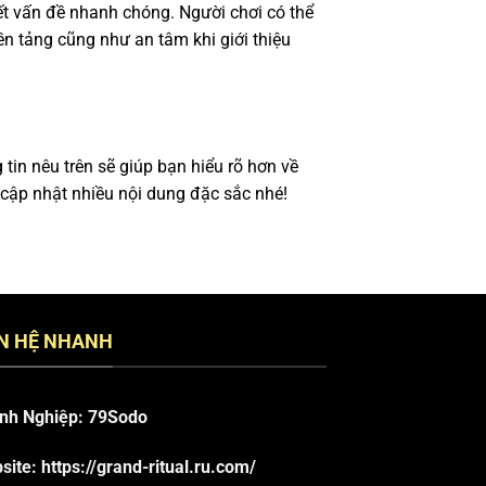
ết vấn đề nhanh chóng. Người chơi có thể
ền tảng cũng như an tâm khi giới thiệu
 tin nêu trên sẽ giúp bạn hiểu rõ hơn về
 cập nhật nhiều nội dung đặc sắc nhé!
ÊN HỆ NHANH
nh Nghiệp:
79Sodo
site:
https://grand-ritual.ru.com/