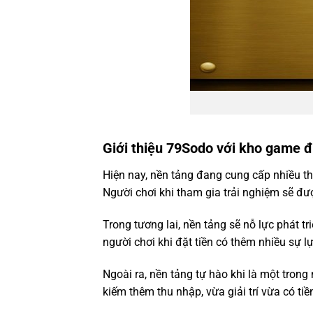
Giới thiệu 79Sodo với kho game đ
Hiện nay, nền tảng đang cung cấp nhiều thể
Người chơi khi tham gia trải nghiệm sẽ được
Trong tương lai, nền tảng sẽ nỗ lực phát t
người chơi khi đặt tiền có thêm nhiều sự 
Ngoài ra, nền tảng tự hào khi là một trong
kiếm thêm thu nhập, vừa giải trí vừa có tiề